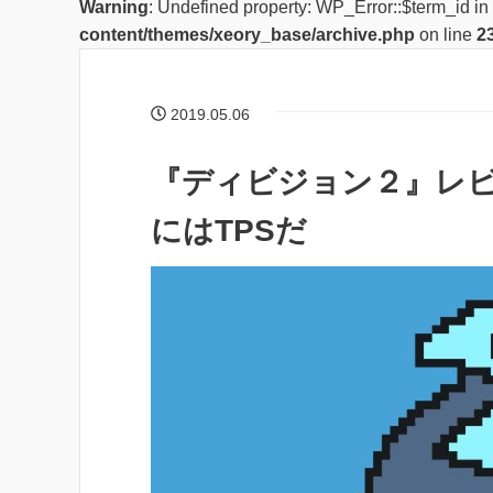
Warning
: Undefined property: WP_Error::$term_id in
content/themes/xeory_base/archive.php
on line
2
2019.05.06
『ディビジョン２』レビ
にはTPSだ