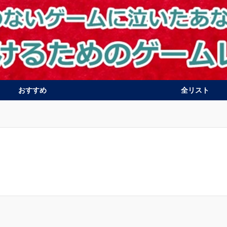
おすすめ
全リスト
PS4
Switch
PS vita
3DS