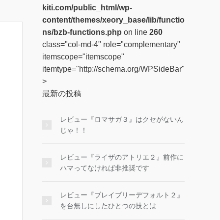
kiti.com/public_html/wp-
content/themes/xeory_base/lib/functio
ns/bzb-functions.php
on line
260
class="col-md-4" role="complementary"
itemscope="itemscope"
itemtype="http://schema.org/WPSideBar"
>
最新の投稿
レビュー『ロマサガ３』はクセがないん
じゃ！！
レビュー『ライザのアトリエ２』前作に
ハマってなければ非推奨です
レビュー『ブレイブリーデフォルト２』
を台無しにしたひとつの技とは