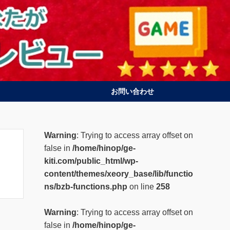
お問い合わせ
Warning
: Trying to access array offset on
false in
/home/hinop/ge-
kiti.com/public_html/wp-
content/themes/xeory_base/lib/functio
ns/bzb-functions.php
on line
258
Warning
: Trying to access array offset on
false in
/home/hinop/ge-