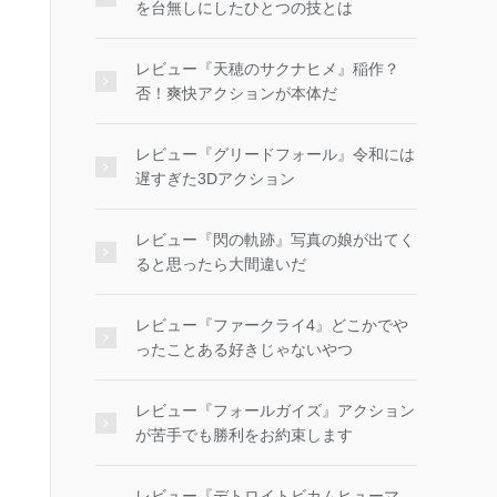
を台無しにしたひとつの技とは
レビュー『天穂のサクナヒメ』稲作？
否！爽快アクションが本体だ
レビュー『グリードフォール』令和には
遅すぎた3Dアクション
レビュー『閃の軌跡』写真の娘が出てく
ると思ったら大間違いだ
レビュー『ファークライ4』どこかでや
ったことある好きじゃないやつ
レビュー『フォールガイズ』アクション
が苦手でも勝利をお約束します
レビュー『デトロイトビカムヒューマ