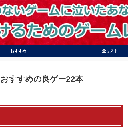
おすすめ
全リスト
PS4
Switch
PS vita
3DS
 おすすめの良ゲー22本