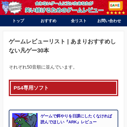
トップ
おすすめ
全リスト
お問い合わせ
PS4
Switch
PS4
Switch
PS vita
3DS
ゲームレビューリスト | あまりおすすめし
ない凡ゲー30本
それぞれ50音順に並んでいます。
PS4専用ソフト
ゲームで餌やりを日課にしたくなければ
読んでほしい『ARK』レビュー